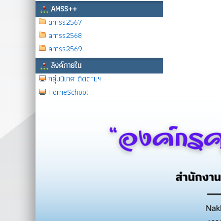
AMSS++
amss2567
amss2568
amss2569
ลิงค์ภายใน
กลุ่มนิเทศ ติดตามฯ
HomeSchool