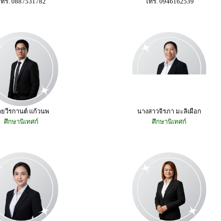
โทร. 0887531782
โทร. 0946162539
ยวีรกานต์ แก้วนพ
นางสาวจิรภา มะลิเผือก
ศึกษานิเทศก์
ศึกษานิเทศก์