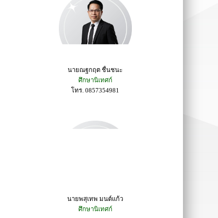
นายณฐกฤต ชื่นชนะ
ศึกษานิเทศก์
โทร. 0857354981
นายพสุเทพ มนต์แก้ว
ศึกษานิเทศก์