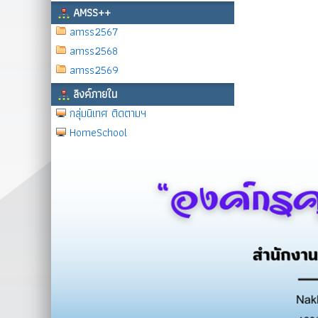
AMSS++
amss2567
amss2568
amss2569
ลิงค์ภายใน
กลุ่มนิเทศ ติดตามฯ
HomeSchool