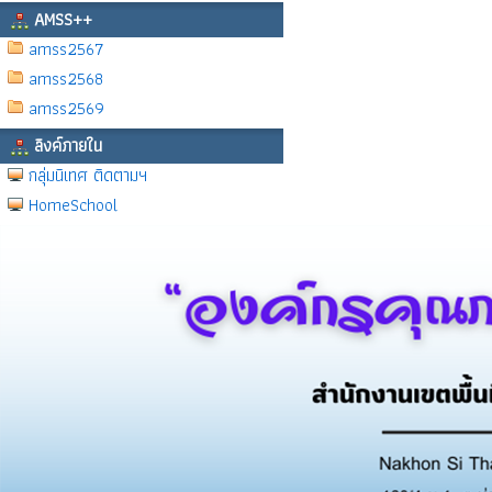
AMSS++
amss2567
amss2568
amss2569
ลิงค์ภายใน
กลุ่มนิเทศ ติดตามฯ
HomeSchool