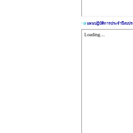
แผนปฎิบัติการประจำปีงบป