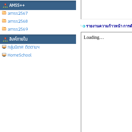
AMSS++
amss2567
amss2568
รายงานความก้าวหน้า การดำ
amss2569
ลิงค์ภายใน
กลุ่มนิเทศ ติดตามฯ
HomeSchool