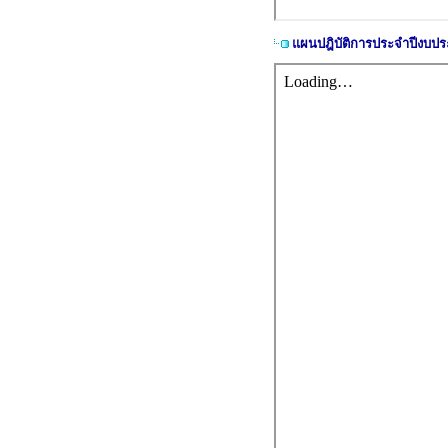
แผนปฎิบัติการประจำปีงบป