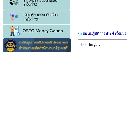
แผนปฎิบัติการประจำปีงบป