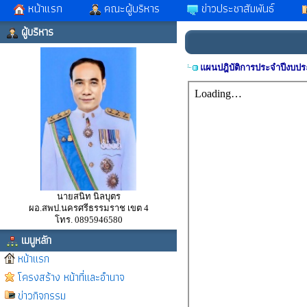
หน้าแรก
คณะผู้บริหาร
ข่าวประชาสัมพันธ์
ผู้บริหาร
แผนปฎิบัติการประจำปีงบป
นายสนิท นิลบุตร
ผอ.สพป.นครศรีธรรมราช เขต 4
โทร. 0895946580
เมนูหลัก
หน้าแรก
โครงสร้าง หน้าที่และอำนาจ
ข่าวกิจกรรม