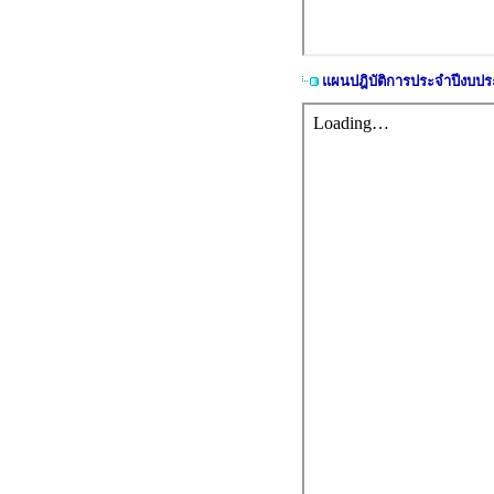
แผนปฎิบัติการประจำปีงบป