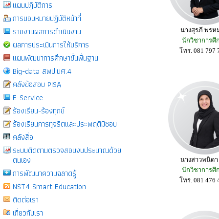
แผนปฎิบัติการ
การมอบหมายปฏิบัติหน้าที่
รายงานผลการดำเนินงาน
นางสุรภี พรห
นักวิชาการศึ
ผลการประเมินการให้บริการ
โทร. 081 797 
แผนพัฒนาการศึกษาขั้นพื้นฐาน
Big-data สพป.นศ.4
คลังข้อสอบ PISA
E-Service
ร้องเรียน-ร้องทุกข์
ร้องเรียนการทุจริตและประพฤติมิชอบ
คลังสื่อ
ระบบติดตามตรวจสอบงบประมาณด้วย
ตนเอง
นางสาวพนิดา
นักวิชาการศึ
การพัฒนาความฉลาดรู้
โทร. 081 476 
NST4 Smart Education
ติดต่อเรา
เกี่ยวกับเรา