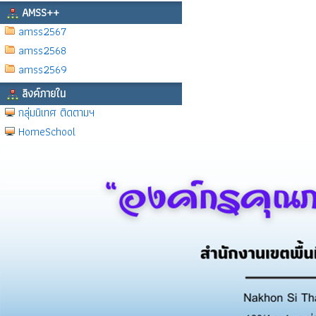
AMSS++
amss2567
amss2568
amss2569
ลิงค์ภายใน
กลุ่มนิเทศ ติดตามฯ
HomeSchool