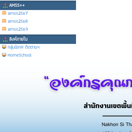
AMSS++
amss2567
amss2568
amss2569
ลิงค์ภายใน
กลุ่มนิเทศ ติดตามฯ
HomeSchool